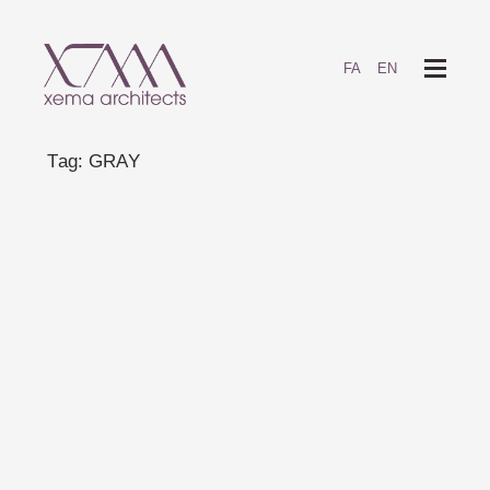
FA
EN
T
a
g
:
G
R
A
Y